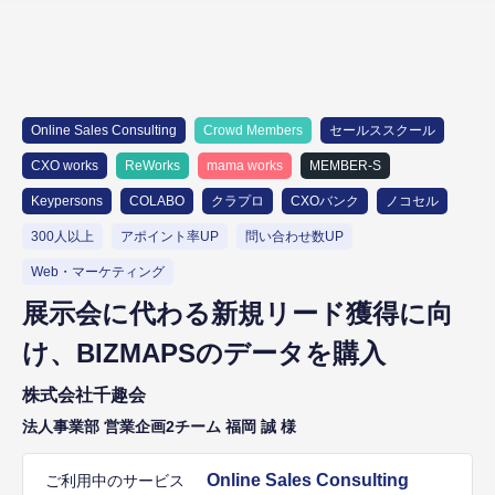
Online Sales Consulting
Crowd Members
セールススクール
CXO works
ReWorks
mama works
MEMBER-S
Keypersons
COLABO
クラプロ
CXOバンク
ノコセル
300人以上
アポイント率UP
問い合わせ数UP
Web・マーケティング
展示会に代わる新規リード獲得に向
け、BIZMAPSのデータを購入
株式会社千趣会
法人事業部 営業企画2チーム 福岡 誠 様
Online Sales Consulting
ご利用中のサービス