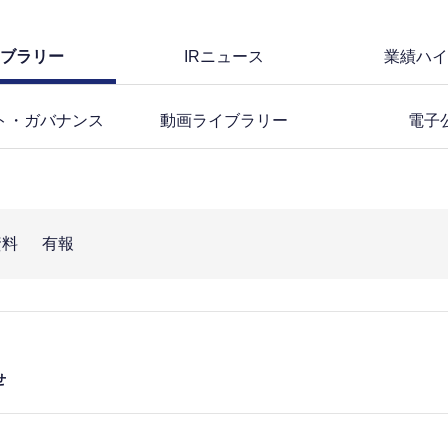
イブラリー
IRニュース
業績ハイ
ト・ガバナンス
動画ライブラリー
電子
資料
有報
せ