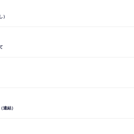
し）
て
（連結）